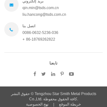
بريد إلكتروني
qin.min@tsds.com.cn
liu.hancong@tsds.com.cn
اتصل بنا
0086-0632-5236-036
+ 86-18769262822
تابعنا
Tengzhou Star Smith Metal Products
حقوق النشر ©
كافة الحقوق محفوظة.
Co.,Ltd.
خريطة الموقع
نهج الخصوصية
|