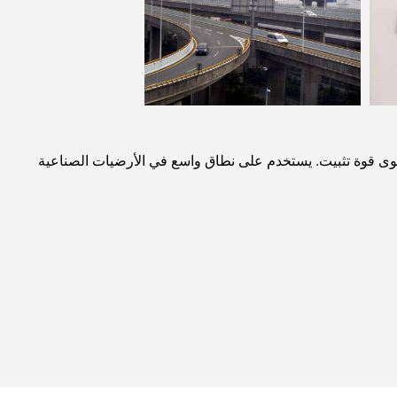
امل وأفضل مزيج من القوة العالية وقوة الانحناء العالية (أكثر من 10 مرات باستمرار) وأقوى قوة تثبيت. يستخدم على نطاق واسع في الأرضيات الصناعية