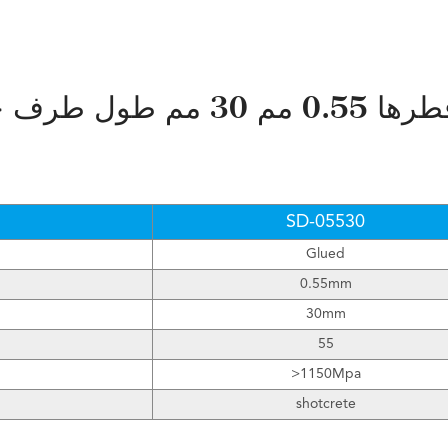
SD-05530
Glued
0.55mm
30mm
55
>1150Mpa
shotcrete