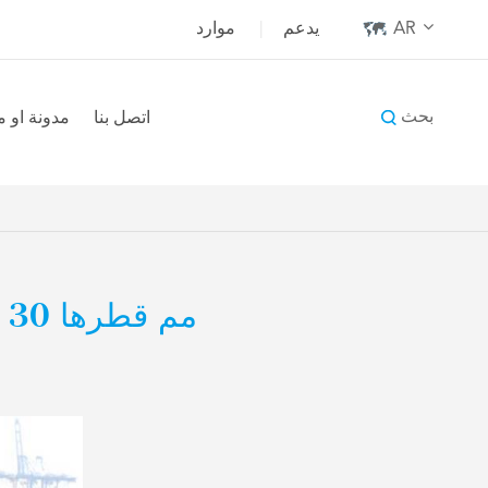
AR
يدعم
|
موارد
بحث
اتصل بنا
مدونة او 
SDS-05530 0.55 مم قطرها 30 مم طول ألياف فولاذية ملتصقة