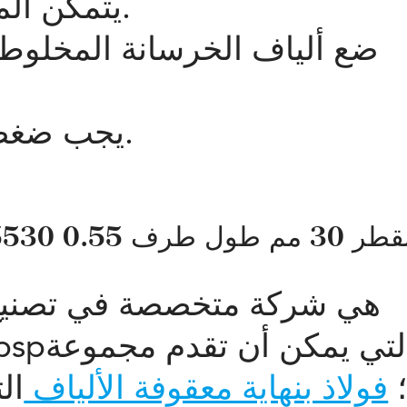
يتمكن الماء من إذابة صمغ الترابط.
ضع ألياف الخرسانة المخلوط
يجب ضغط صب الخرسانة ووضعها.
اسعة من & nbsp؛
فولاذ بنهاية معقوفة الألياف
ال