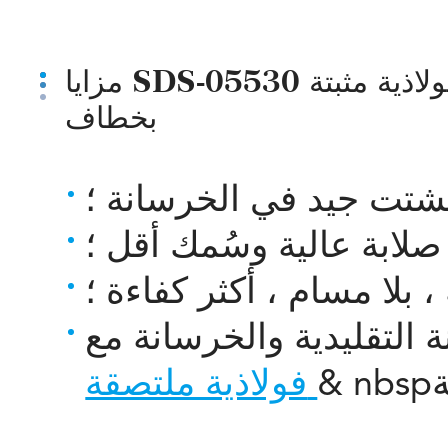
مزايا SDS-05530 بقطر 0.55 مم وطول 30 مم وألياف فولاذية مثبتة
بخطاف
شتت جيد في الخرسانة ؛
صلابة عالية وسُمك أقل ؛
، بلا مسام ، أكثر كفاءة ؛
فولاذية ملتصقة