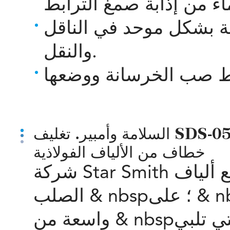
ة بشكل موحد في الناقل
والنقل.
السلامة وأمبير. تغليف SDS-05530 0.55 مم بقطر 30 مم طول طرف
خطاف من الألياف الفولاذية
شركة Star Smith هي شركة متخصصة في تصنيع ألياف
الصلب & nbsp؛
على & nbsp؛ التي يمكن أن تقدم مجموعة
تي تلبي