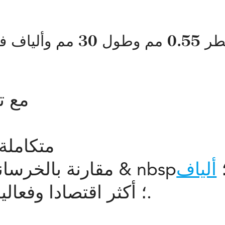
مع ت
متكاملة 
خرسانة التقليدية والخرسانة مع & nbsp؛
ألياف
& nbsp؛ أكثر اقتصادا وفعالية.