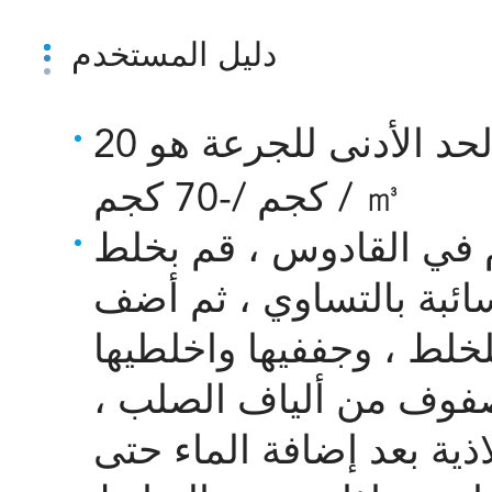
دليل المستخدم
الجرعة: هذا يعتمد على التطبيق والحد الأدنى للجرعة هو 20
كجم /-70 كجم / ㎥
 في القادوس ، قم بخلط
ائبة بالتساوي ، ثم أضف
خلط ، وجففيها واخلطيها
 صفوف من ألياف الصلب ،
ذية بعد إضافة الماء حتى