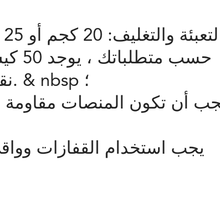
ال
نقالة ، 24 طنًا لكل 20 حاوية. & nbsp ؛
جب أن تكون المنصات مقاومة ل
يجب استخدام القفازات وواقي 