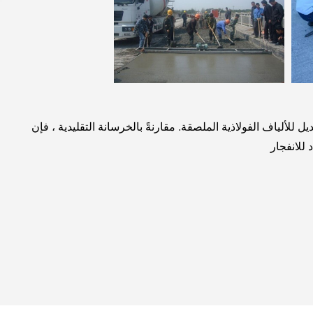
للألياف الفولاذية الملصقة. مقارنةً بالخرسانة التقليدية ، فإن