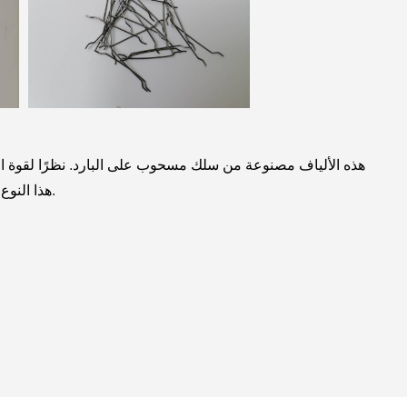
هذه الألياف مصنوعة من سلك مسحوب على البارد. نظرًا لقوة الشد ا
هذا النوع من الألياف الفولاذية لديه تحسن كبير في مقاومة التشققات وأداء مضاد للانفجار.