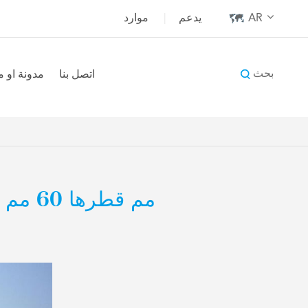
AR
يدعم
|
موارد
بحث
اتصل بنا
مدونة او 
SDS-07560 0.75 مم قطرها 60 مم طول خطاف نهاية الألياف الفولاذية