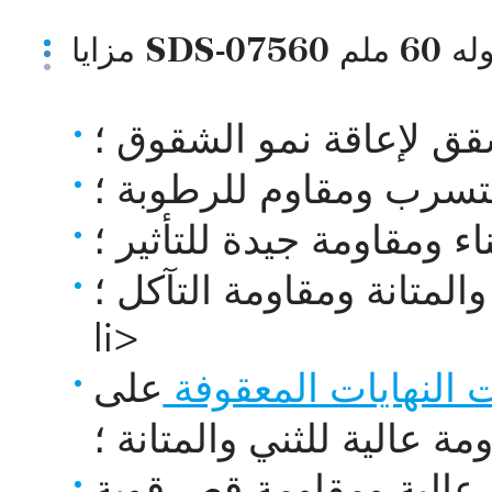
قق لإعاقة نمو الشقوق ؛
ء ومقاومة جيدة للتأثير ؛
li>
ات النهايات المعقوفة
على & nbsp ؛
مة عالية للثني والمتانة ؛