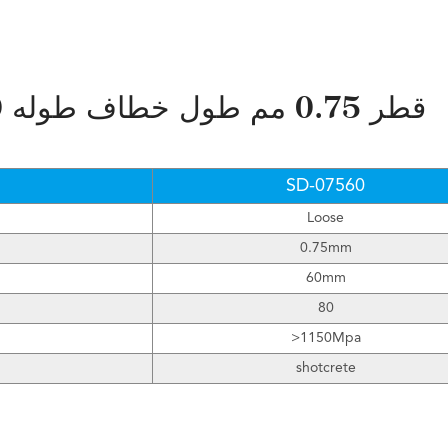
مواصفات SDS-07560 قطر 0.75 مم طول خطاف طوله 60 مم
SD-07560
Loose
0.75mm
60mm
80
>1150Mpa
shotcrete