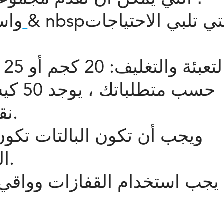
& nbsp؛ التي تلبي الاحتياجات
أنواع ألياف الصلب
واس
ال
نقالة ، 24 طنًا لكل حاوية 20.
ويجب أن تكون البالتات تكون
المنصات فوق بعضها البعض.
يجب استخدام القفازات وواقي ا