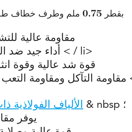
مزايا SDS-07560 بقطر 0.75 ملم وطرف خطاف طوله 60 ملم
مقاومة عالية للتش
< / li>
أداء جيد ضد التسرب ومقاوم للرطوبة ؛
قوة شد عالية وقوة انثنا
مقاومة التآكل ومقاومة التعب والمتانة ومقاومة التآكل ؛
الألياف الفولاذية ذ
يوفر مقاو