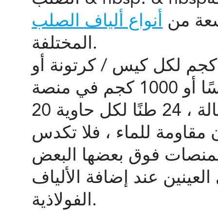
عة من
المختلفة.
تعبئة والتغليف: 20 كجم أو 25 كجم لكل كيس / كرتونة أو
حسب متطلباتك ، يوجد 50 كيسًا أو 1000 كجم في منصة
 مقاومة للماء ، فلا تكدس
لعينين عند إضافة الألياف
الفولاذية.