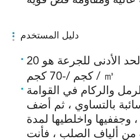
 عالية ومقاومة قص قوية
دليل المستخدم
الجرعة: تعتمد على التطبيق والحد الأدنى للجرعة هو 20
كجم /-70 كجم / ㎥
الركام في القوامة r ، قم بخلط
ائبة بالتساوي ، ثم أضف
 وجففيها واخلطيها لمدة
من ألياف الصلب ، فأنت