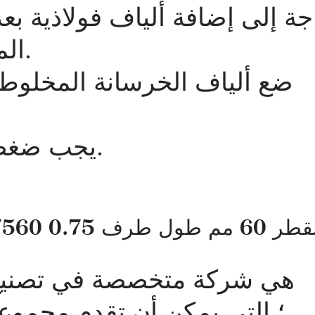
جة إلى إضافة ألياف فولاذية بع
الماء من إذابة صمغ الترابط.
ضع ألياف الخرسانة المخلوط
يجب ضغط صب الخرسانة ووضعها.