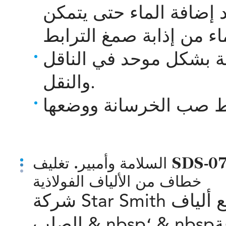
د إضافة الماء حتى يتمكن
ة بشكل موحد في الناقل
والنقل.
السلامة وأمبير. تغليف SDS-07560 0.75 مم بقطر 60 مم طول طرف
خطاف من الألياف الفولاذية
شركة Star Smith هي شركة متخصصة في تصنيع ألياف
& nbsp؛ التي يمكن أن تقدم مجموعة
الصلب & nbsp؛