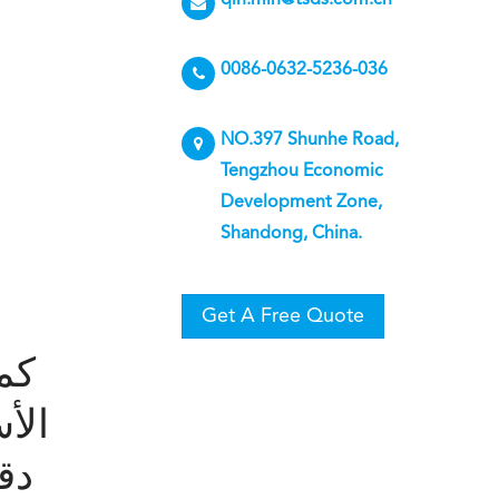
qin.min@tsds.com.cn
0086-0632-5236-036
NO.397 Shunhe Road,
Tengzhou Economic
Development Zone,
Shandong, China.
Get A Free Quote
كم
الأ
دق